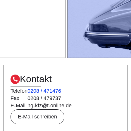
Kontakt
Telefon
0208 / 471476
Fax
0208 / 479737
E-Mail
hg-kfz@t-online.de
E-Mail schreiben